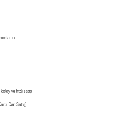
tanımlama
olay ve hızlı satış
rtı, Cari Satış)