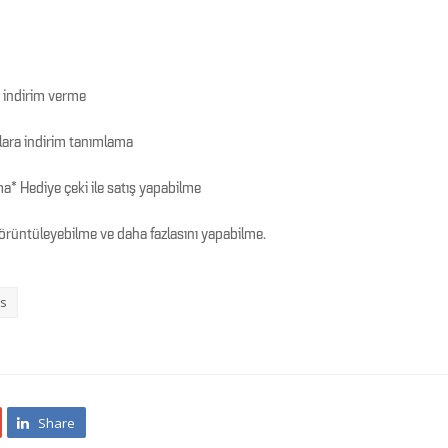
 indirim verme
plara indirim tanımlama
a* Hediye çeki ile satış yapabilme
görüntüleyebilme ve daha fazlasını yapabilme.
os
Share