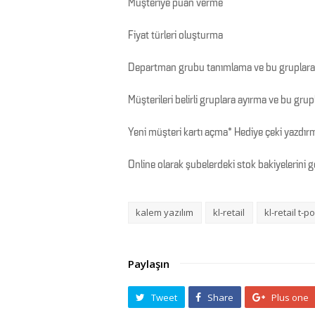
Müşteriye puan verme
Fiyat türleri oluşturma
Departman grubu tanımlama ve bu gruplara
Müşterileri belirli gruplara ayırma ve bu gru
Yeni müşteri kartı açma* Hediye çeki yazdırm
Online olarak şubelerdeki stok bakiyelerini 
kalem yazılım
kl-retail
kl-retail t-p
Paylaşın
Tweet
Share
Plus one