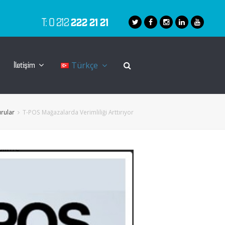
T: 0 212
222 21 21
Türkçe
İletişim
rular
T-POS Mağazalarda Verimliliği Arttırıyor