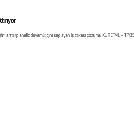
tırıyor
iğini arttırıp analiz devamlılığını sağlayan iş zekası çözümü KL RETAIL – TPOS’un 