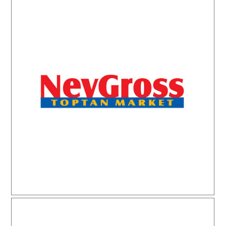
Nevgross Toptan Market