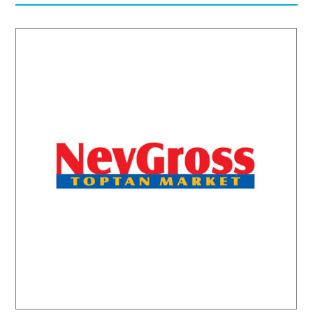
Nevgross Toptan Market