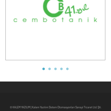
Cem Botanik Çiçekçilik & Bitki Hastanesi
© KALEM YAZILIM | Kalem Yazılım Sistem Otomasyonları Sanayi Ticaret Ltd. Şti.