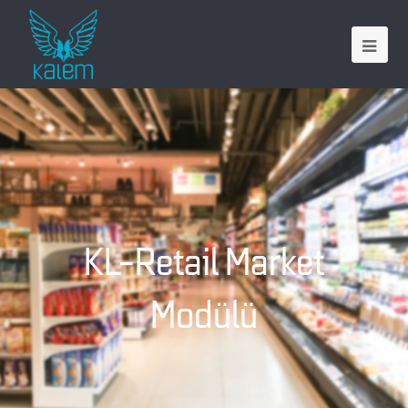
KL-Retail Market
Modülü