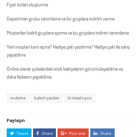
Fiyat türleri oluşturma
Departman grubu tanımlama ve bu gruplara indirim verme
Müşterileri belirli gruplara ayırma ve bu gruplara indirim tanımlama
Yeni müşteri kartı açma* Hediye çeki yazdırma* Hediye çeki ile satış
yapabilme
Online olarak şubelerdeki stok bakiyelerini görüntüleyebilme ve
daha fazlasını yapabilme.
evdema
kalem yazılım
kl-retail t-pos
Paylaşın
Tweet
Share
Plus one
Share