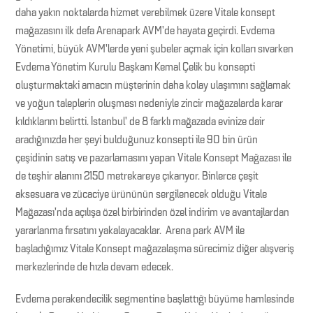
daha yakın noktalarda hizmet verebilmek üzere Vitale konsept
mağazasını ilk defa Arenapark AVM’de hayata geçirdi. Evdema
Yönetimi, büyük AVM’lerde yeni şubeler açmak için kolları sıvarken
Evdema Yönetim Kurulu Başkanı Kemal Çelik bu konsepti
oluşturmaktaki amacın müşterinin daha kolay ulaşımını sağlamak
ve yoğun taleplerin oluşması nedeniyle zincir mağazalarda karar
kıldıklarını belirtti. İstanbul’ de 8 farklı mağazada evinize dair
aradığınızda her şeyi bulduğunuz konsepti ile 90 bin ürün
çeşidinin satış ve pazarlamasını yapan Vitale Konsept Mağazası ile
de teşhir alanını 2150 metrekareye çıkarıyor. Binlerce çeşit
aksesuara ve zücaciye ürününün sergilenecek olduğu Vitale
Mağazası’nda açılışa özel birbirinden özel indirim ve avantajlardan
yararlanma fırsatını yakalayacaklar. Arena park AVM ile
başladığımız Vitale Konsept mağazalaşma sürecimiz diğer alışveriş
merkezlerinde de hızla devam edecek.
Evdema perakendecilik segmentine başlattığı büyüme hamlesinde