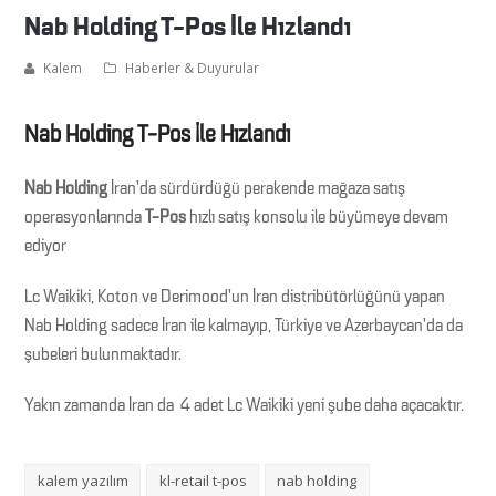
Nab Holding T-Pos İle Hızlandı
Kalem
Haberler & Duyurular
Nab Holding T-Pos İle Hızlandı
Nab Holding
İran’da sürdürdüğü perakende mağaza satış
operasyonlarında
T-Pos
hızlı satış konsolu ile büyümeye devam
ediyor
Lc Waikiki, Koton ve Derimood’un İran distribütörlüğünü yapan
Nab Holding sadece İran ile kalmayıp, Türkiye ve Azerbaycan’da da
şubeleri bulunmaktadır.
Yakın zamanda İran da 4 adet Lc Waikiki yeni şube daha açacaktır.
kalem yazılım
kl-retail t-pos
nab holding