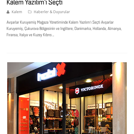
Kalem Yazılım’ı Seçti
Kalem
Haberler & Duyurular
Avşarlar Kuruyemiş Mağaza Yönetiminde Kalem Yazılım’ı Seçti Avşarlar
Kuruyemiş, Çukurova Bölgesinin ve İngiltere, Danimarka, Hollanda, Almanya,
Fıransa, İtalya ve Kuzey Kıbrıs…